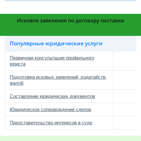
Исковое заявление по договору поставки
Популярные юридические услуги
Первичная консультация профильного
юриста
Подготовка исковых заявлений, ходатайств,
жалоб
Составление юридических документов
Юридическое сопровождение сделок
о
Представительство интересов в суде