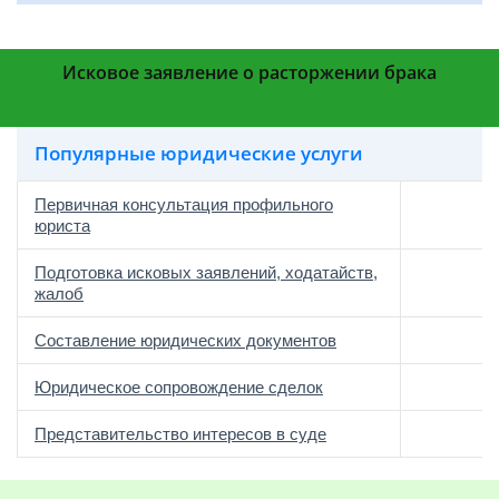
Исковое заявление о расторжении брака
Популярные юридические услуги
Первичная консультация профильного
юриста
Подготовка исковых заявлений, ходатайств,
жалоб
Составление юридических документов
Юридическое сопровождение сделок
о
Представительство интересов в суде