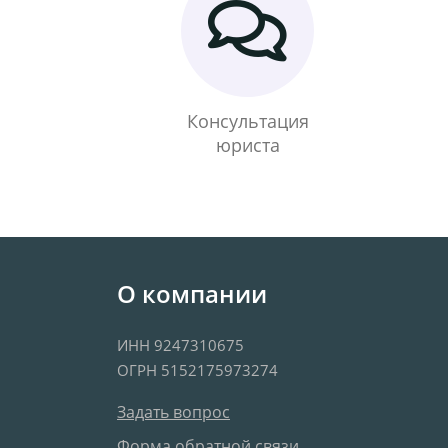
Консультация
юриста
О компании
ИНН 9247310675
ОГРН 5152175973274
Задать вопрос
Форма обратной связи