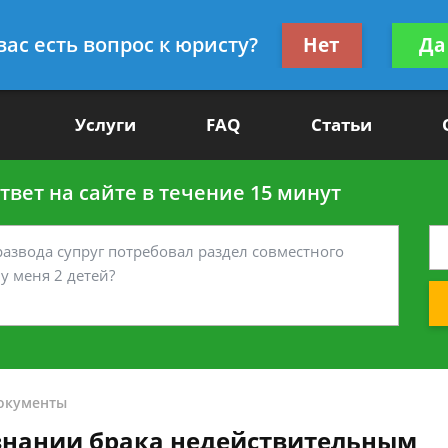
Получите консул
вас есть вопрос к юристу?
Нет
Да
-90
бес
Услуги
FAQ
Статьи
вет на сайте в течение 15 минут
окументы
знании брака недействительным