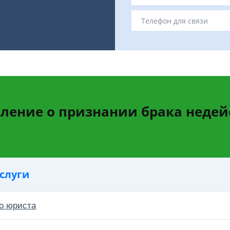
вление о признании брака неде
слуги
о юриста