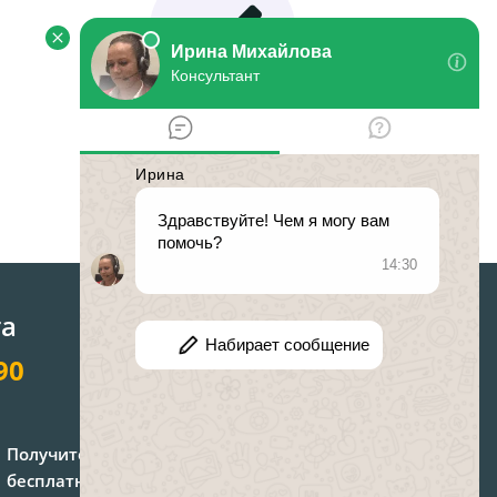
Решение
спора
та
90
Получите консультацию
бесплатно