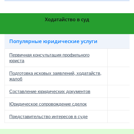
Ходатайство в суд
Популярные юридические услуги
Первичная консультация профильного
юриста
Подготовка исковых заявлений, ходатайств,
жалоб
Составление юридических документов
Юридическое сопровождение сделок
о
Представительство интересов в суде