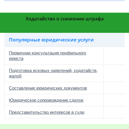
Ходатайство о снижении штрафа
Популярные юридические услуги
Первичная консультация профильного
юриста
Подготовка исковых заявлений, ходатайств,
жалоб
Составление юридических документов
Юридическое сопровождение сделок
о
Представительство интересов в суде