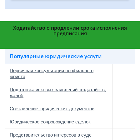
Ходатайство о продлении срока исполнения
предписания
Популярные юридические услуги
Первичная консультация профильного
юриста
Подготовка исковых заявлений, ходатайств,
жалоб
Составление юридических документов
Юридическое сопровождение сделок
о
Представительство интересов в суде