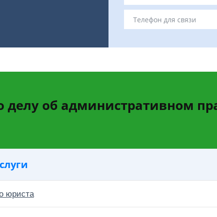
о делу об административном п
слуги
о юриста