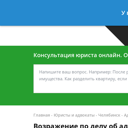
Москва
Санкт-Петербург
У 
7 499-938-45-40
7 812-467-35
Консультация юриста онлайн. От
Главная
-
Юристы и адвокаты
-
Челябинск
-
А
Возражение по делу об 