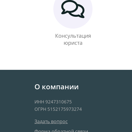
Консультация
юриста
О компании
ИНН 9247310675
ОГРН 5152175973274
Задать вопрос
Форма обратной связи