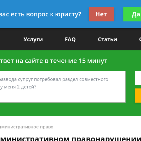
Получите консул
вас есть вопрос к юристу?
Нет
Да
-90
бес
Услуги
FAQ
Статьи
вет на сайте в течение 15 минут
дминистративное право
административном правонарушени